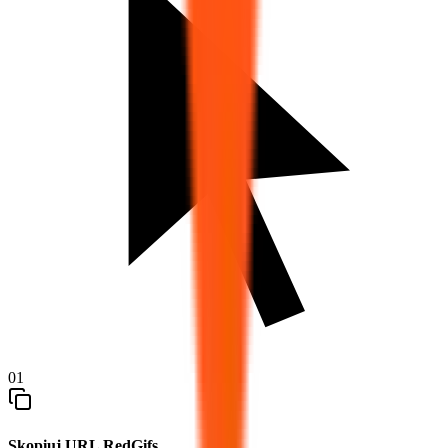
01
Skopiuj URL RedGifs