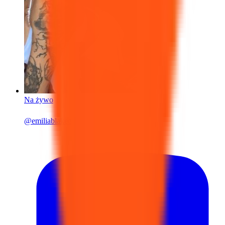
Na żywo
@
emiliablakee