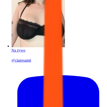
Na żywo
@
clairesaintt