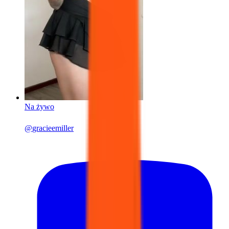
Na żywo
@
gracieemiller