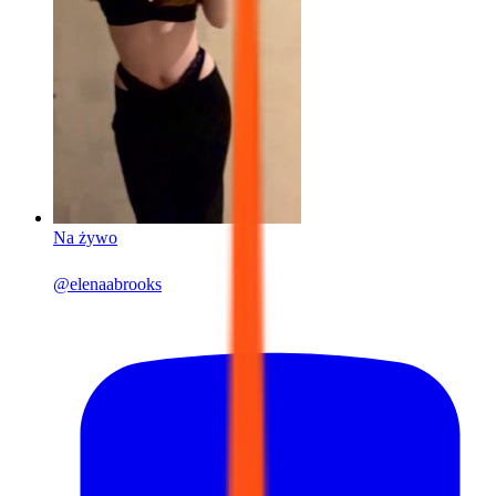
Na żywo
@
elenaabrooks