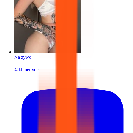
Na żywo
@
khloerivers