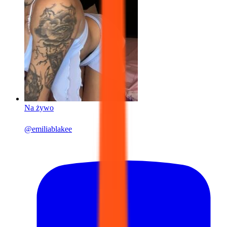
Na żywo
@
emiliablakee