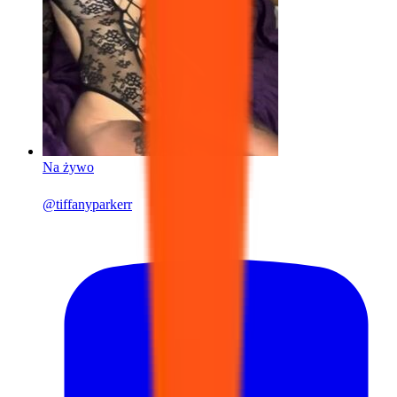
Na żywo
@
tiffanyparkerr