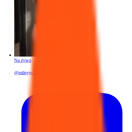
Na żywo
@
mileyycarter