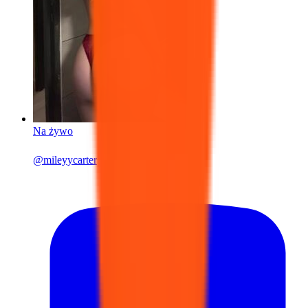
Na żywo
@
mileyycarter