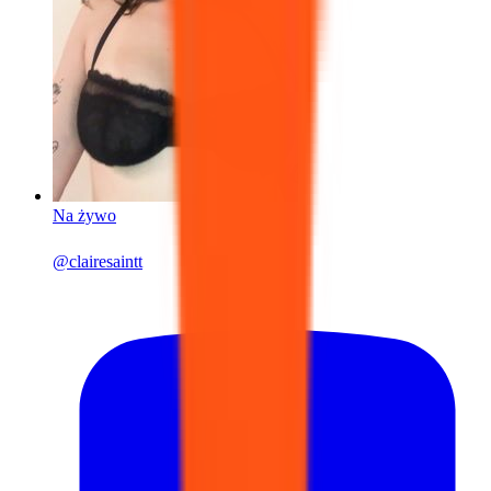
Na żywo
@
clairesaintt