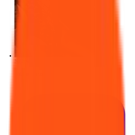
Na żywo
@
tiffanyparkerr