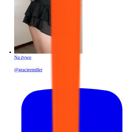
Na żywo
@
gracieemiller