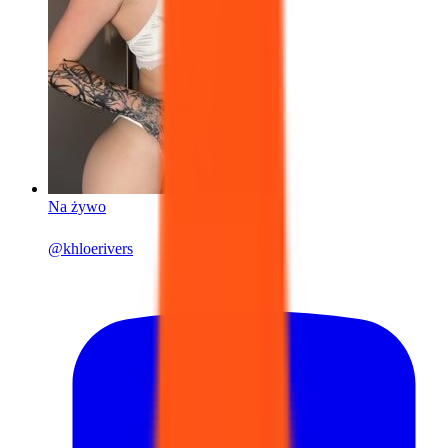
Na żywo
@
khloerivers