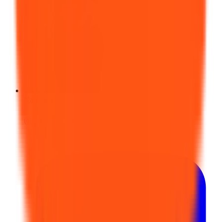
Na żywo
@
elenaabrooks