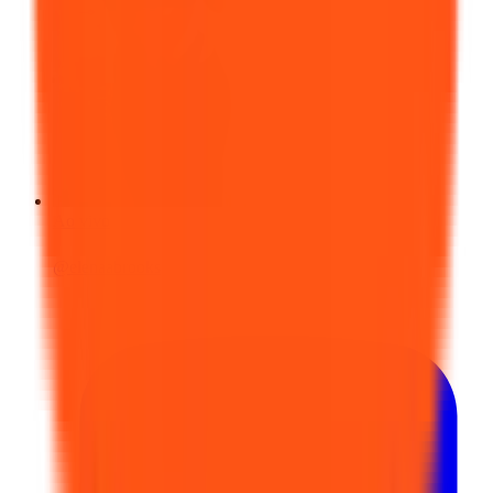
Ao vivo
@
elenaabrooks