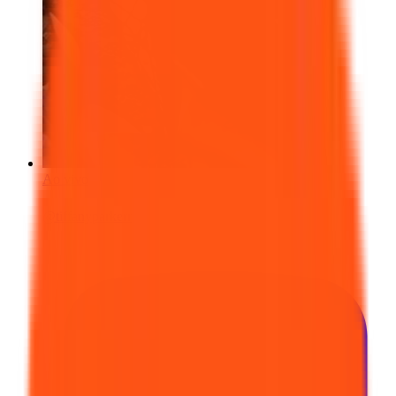
Ao vivo
@
tiffanyparkerr