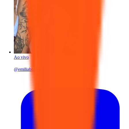
Ao vivo
@
emiliablakee