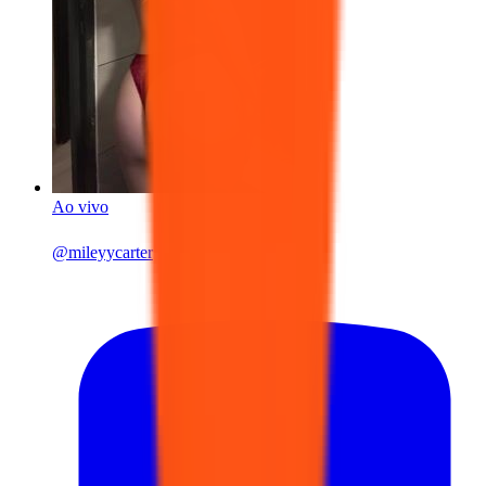
Ao vivo
@
mileyycarter