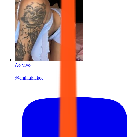
Ao vivo
@
emiliablakee