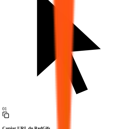
01
Copiar URL do RedGifs