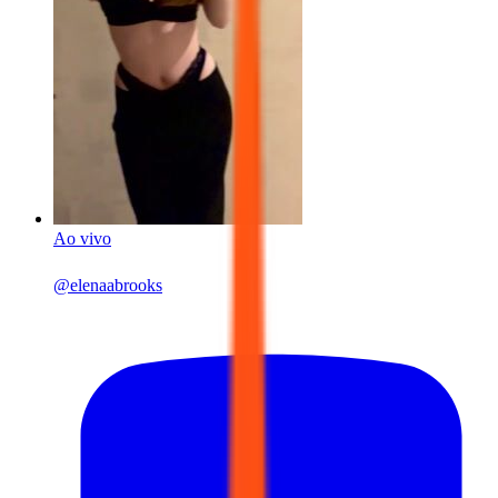
Ao vivo
@
elenaabrooks