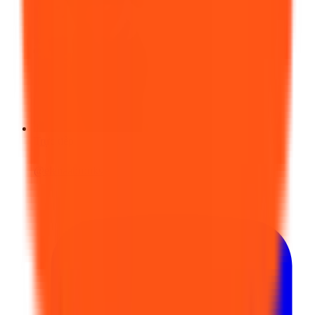
Trực tiếp
@
elenaabrooks