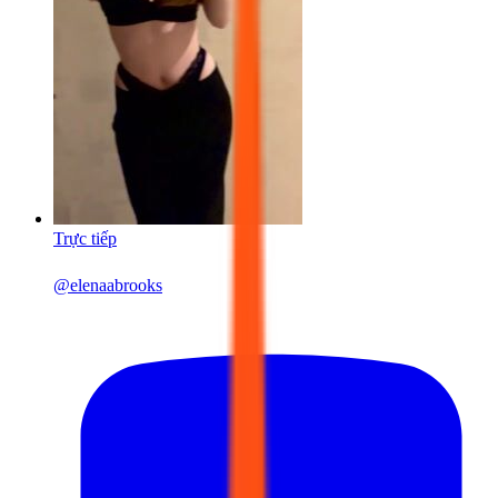
Trực tiếp
@
elenaabrooks