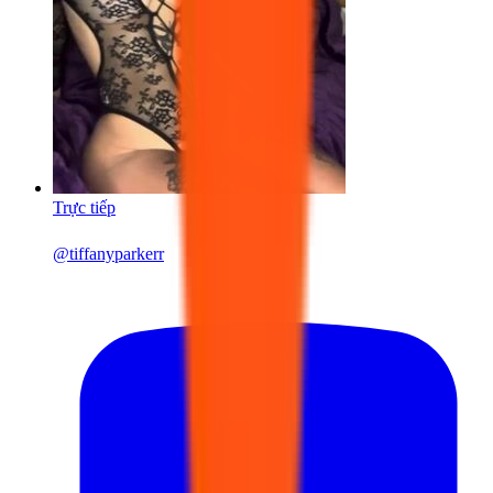
Trực tiếp
@
tiffanyparkerr