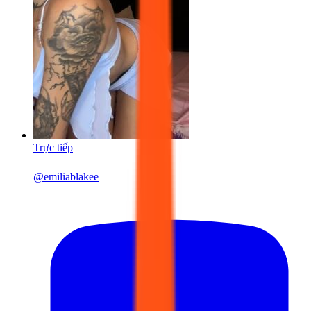
Trực tiếp
@
emiliablakee