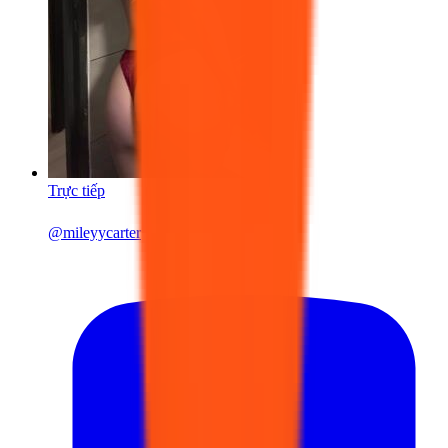
Trực tiếp
@
mileyycarter