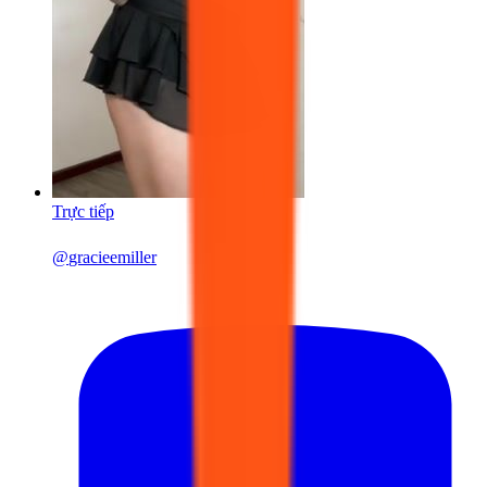
Trực tiếp
@
gracieemiller