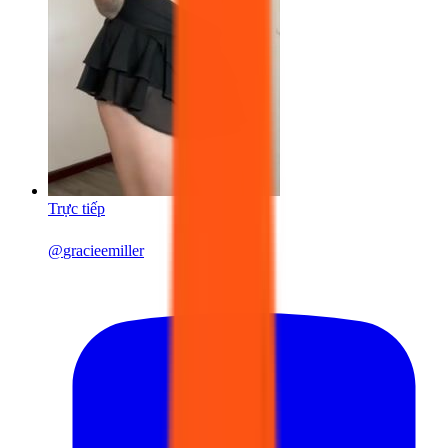
Trực tiếp
@
gracieemiller