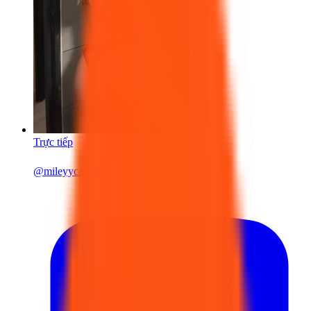
Trực tiếp
@
mileyycarter