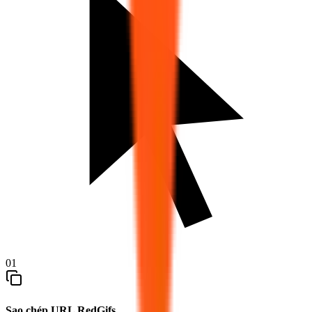
01
Sao chép URL RedGifs