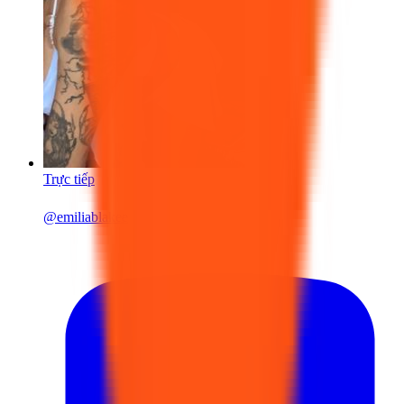
Trực tiếp
@
emiliablakee