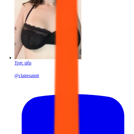
Trực tiếp
@
clairesaintt