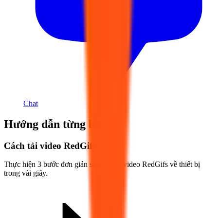
Chat
Hướng dẫn từng bước
Cách tải video RedGifs
Thực hiện 3 bước đơn giản sau để lưu video RedGifs về thiết bị
trong vài giây.