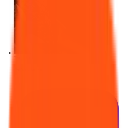
Trực tiếp
@
tiffanyparkerr